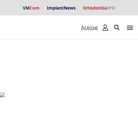
VM
Com
ImplantNews
Ortodontia
SPO