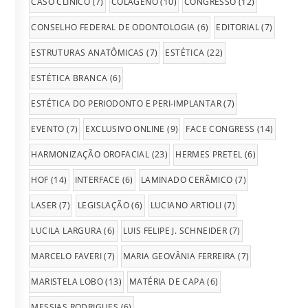
CASO CLÍNICO
(7)
COLÁGENO
(10)
CONGRESSO
(12)
CONSELHO FEDERAL DE ODONTOLOGIA
(6)
EDITORIAL
(7)
ESTRUTURAS ANATÔMICAS
(7)
ESTÉTICA
(22)
ESTÉTICA BRANCA
(6)
ESTÉTICA DO PERIODONTO E PERI-IMPLANTAR
(7)
EVENTO
(7)
EXCLUSIVO ONLINE
(9)
FACE CONGRESS
(14)
HARMONIZAÇÃO OROFACIAL
(23)
HERMES PRETEL
(6)
HOF
(14)
INTERFACE
(6)
LAMINADO CERÂMICO
(7)
LASER
(7)
LEGISLAÇÃO
(6)
LUCIANO ARTIOLI
(7)
LUCILA LARGURA
(6)
LUIS FELIPE J. SCHNEIDER
(7)
MARCELO FAVERI
(7)
MARIA GEOVÂNIA FERREIRA
(7)
MARISTELA LOBO
(13)
MATÉRIA DE CAPA
(6)
MESSIAS RODRIGUES
(6)