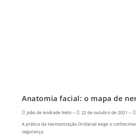
Anatomia facial: o mapa de ner
Post
Post
P
João de Andrade Neto
22 de outubro de 2021
author:
published:
c
A prática da Harmonização Orofacial exige o conhecimen
segurança.