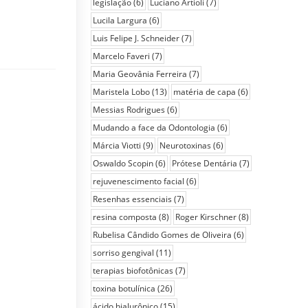
legislação
(6)
Luciano Artioli
(7)
Lucila Largura
(6)
Luis Felipe J. Schneider
(7)
Marcelo Faveri
(7)
Maria Geovânia Ferreira
(7)
Maristela Lobo
(13)
matéria de capa
(6)
Messias Rodrigues
(6)
Mudando a face da Odontologia
(6)
Márcia Viotti
(9)
Neurotoxinas
(6)
Oswaldo Scopin
(6)
Prótese Dentária
(7)
rejuvenescimento facial
(6)
Resenhas essenciais
(7)
resina composta
(8)
Roger Kirschner
(8)
Rubelisa Cândido Gomes de Oliveira
(6)
sorriso gengival
(11)
terapias biofotônicas
(7)
toxina botulínica
(26)
ácido hialurônico
(15)