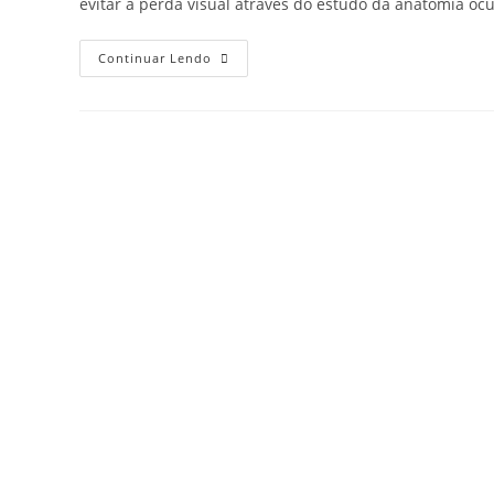
evitar a perda visual através do estudo da anatomia ocu
Minimizando
Continuar Lendo
o
risco
de
perda
visual
através
da
anatomia