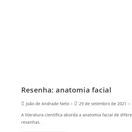
Resenha: anatomia facial
Post
Post
João de Andrade Neto
29 de setembro de 2021
author:
published:
A literatura científica aborda a anatomia facial de dif
resenhas.