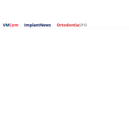
VM
Com
ImplantNews
Ortodontia
SPO