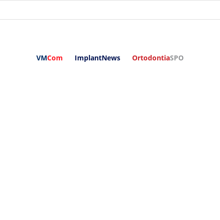
VM
Com
ImplantNews
Ortodontia
SPO