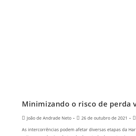
Minimizando o risco de perda 
Post
Post
P
João de Andrade Neto
26 de outubro de 2021
author:
published:
c
As intercorrências podem afetar diversas etapas da Har