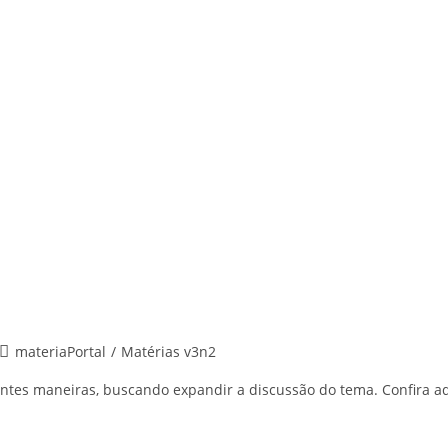
Post
materiaPortal
/
Matérias v3n2
category:
erentes maneiras, buscando expandir a discussão do tema. Confira aq