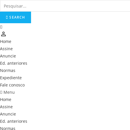
Skip
to
SEARCH
content
person_outline
Home
Assine
Anuncie
Ed. anteriores
Normas
Expediente
Fale conosco
Menu
Home
Assine
Anuncie
Ed. anteriores
Normas