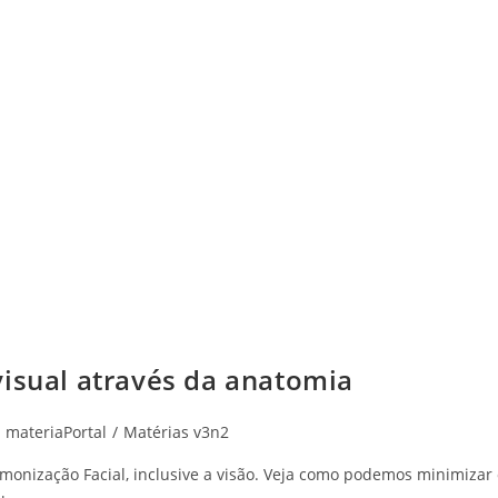
visual através da anatomia
ost
materiaPortal
/
Matérias v3n2
ategory:
monização Facial, inclusive a visão. Veja como podemos minimizar 