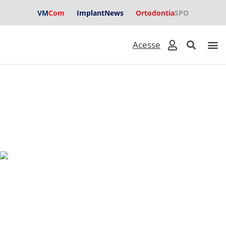
VM
Com
ImplantNews
Ortodontia
SPO