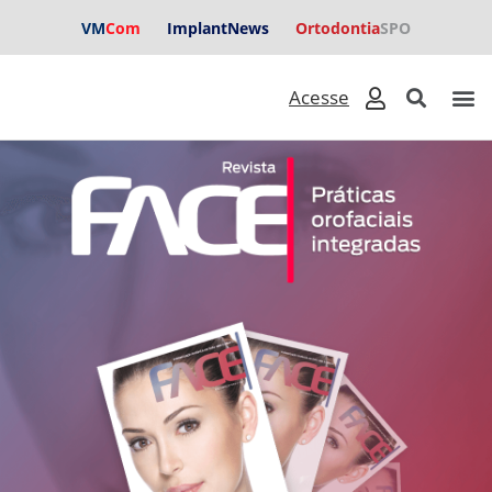
VM
Com
ImplantNews
Ortodontia
SPO