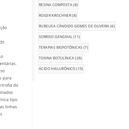
RESINA COMPOSTA
(8)
ROGER KIRSCHNER
(8)
RUBELISA CÂNDIDO GOMES DE OLIVEIRA
(6)
ação
SORRISO GENGIVAL
(11)
ado
TERAPIAS BIOFOTÔNICAS
(7)
so
TOXINA BOTULÍNICA
(26)
entárias.
ÁCIDO HIALURÔNICO
(15)
iso
s para
rtrofia do
minados
nica tipo
as linhas
os