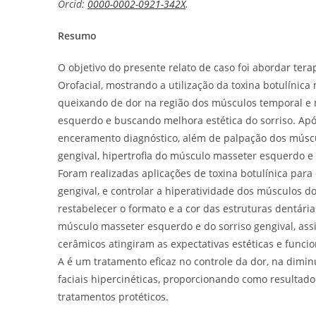
Orcid:
0000-0002-0921-342X
.
Resumo
O objetivo do presente relato de caso foi abordar ter
Orofacial, mostrando a utilização da toxina botulínica
queixando de dor na região dos músculos temporal e 
esquerdo e buscando melhora estética do sorriso. Ap
enceramento diagnóstico, além de palpação dos músculo
gengival, hipertrofia do músculo masseter esquerdo e
Foram realizadas aplicações de toxina botulínica para c
gengival, e controlar a hiperatividade dos músculos d
restabelecer o formato e a cor das estruturas dentária
músculo masseter esquerdo e do sorriso gengival, ass
cerâmicos atingiram as expectativas estéticas e funcio
A é um tratamento eficaz no controle da dor, na diminu
faciais hipercinéticas, proporcionando como resulta
tratamentos protéticos.