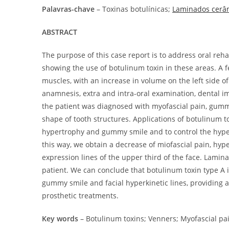
Palavras-chave
– Toxinas botulínicas;
Laminados cerâ
ABSTRACT
The purpose of this case report is to address oral reh
showing the use of botulinum toxin in these areas. A f
muscles, with an increase in volume on the left side o
anamnesis, extra and intra-oral examination, dental i
the patient was diagnosed with myofascial pain, gumm
shape of tooth structures. Applications of botulinum 
hypertrophy and gummy smile and to control the hyperac
this way, we obtain a decrease of miofascial pain, hy
expression lines of the upper third of the face. Lamin
patient. We can conclude that botulinum toxin type A i
gummy smile and facial hyperkinetic lines, providing a
prosthetic treatments.
Key words
– Botulinum toxins; Venners; Myofascial pa