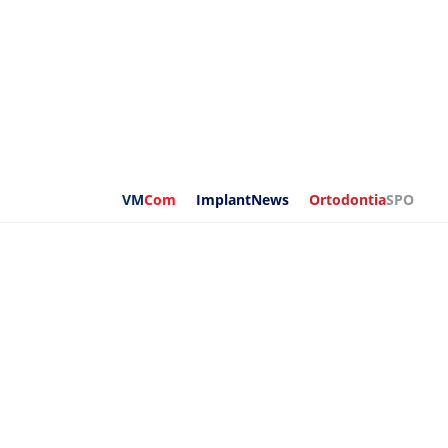
VM
Com
ImplantNews
Ortodontia
SPO