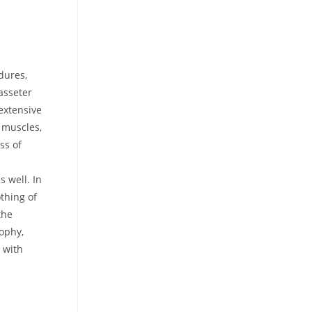
dures,
asseter
extensive
 muscles,
ss of
 well. In
thing of
the
rophy,
 with