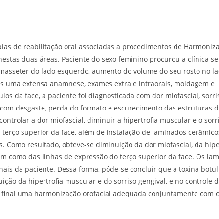
apias de reabilitação oral associadas a procedimentos de Harmoniz
 nestas duas áreas. Paciente do sexo feminino procurou a clínica se
masseter do lado esquerdo, aumento do volume do seu rosto no l
ós uma extensa anamnese, exames extra e intraorais, moldagem e
s da face, a paciente foi diagnosticada com dor miofascial, sorri
 com desgaste, perda do formato e escurecimento das estruturas d
ontrolar a dor miofascial, diminuir a hipertrofia muscular e o sorr
o terço superior da face, além de instalação de laminados cerâmico
s. Como resultado, obteve-se diminuição da dor miofascial, da hipe
im como das linhas de expressão do terço superior da face. Os la
nais da paciente. Dessa forma, pôde-se concluir que a toxina botulí
ição da hipertrofia muscular e do sorriso gengival, e no controle d
do final uma harmonização orofacial adequada conjuntamente com 