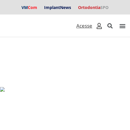
VM
Com
ImplantNews
Ortodontia
SPO