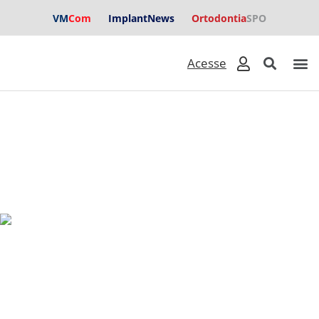
VM
Com
ImplantNews
Ortodontia
SPO